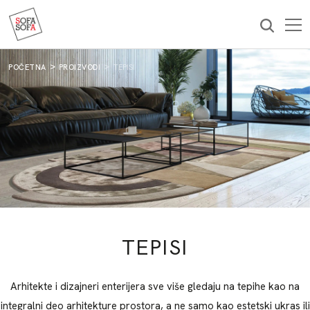
PRIJAVI SE
*Slanjem vaše imejl adrese, pristajete da primate naš bilten. Vaš
pristanak možete opozvati u bilo kom trenutku klikom na link za
odjavu u našem biltenu. Bilten se šalje u skladu sa našom
POČETNA
PROIZVODI
TEPISI
Politikom privatnosti i radi oglašavanja proizvoda i usluga
kompanije Sofa Sofa.
TEPISI
Arhitekte i dizajneri enterijera sve više gledaju na tepihe kao na
integralni deo arhitekture prostora, a ne samo kao estetski ukras ili