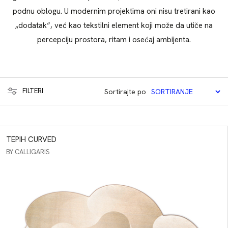
podnu oblogu. U modernim projektima oni nisu tretirani kao
„dodatak“, već kao tekstilni element koji može da utiče na
percepciju prostora, ritam i osećaj ambijenta.
FILTERI
Sortirajte po
KATEGORIJE
TEPIH CURVED
PROIZVODA
BY CALLIGARIS
Barazza
Sofe
Sofa
Bed's