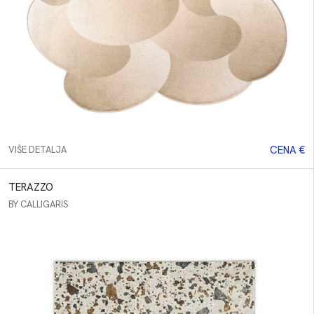
Fotelje
Klub
stolovi
Stolovi
Stolice
Barske
stolice
CENA €
VIŠE DETALJA
Kreveti
Ormani
TERAZZO
BY CALLIGARIS
Rasveta
Tepisi
Komode
Ostalo
BREND