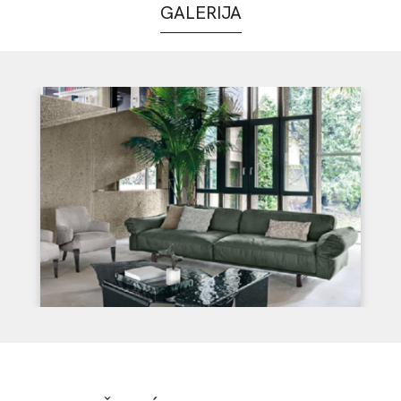
GALERIJA
Puno ime*:
Email*:
Telefon*:
Poruka*