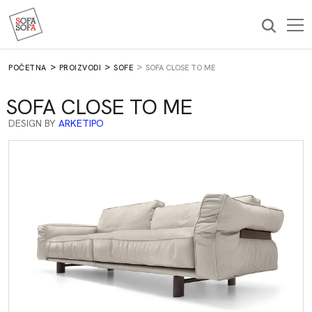
PRIJAVI SE
*Slanjem vaše imejl adrese, pristajete da primate naš bilten. Vaš
pristanak možete opozvati u bilo kom trenutku klikom na link za
odjavu u našem biltenu. Bilten se šalje u skladu sa našom
POČETNA
PROIZVODI
SOFE
SOFA CLOSE TO ME
Politikom privatnosti i radi oglašavanja proizvoda i usluga
kompanije Sofa Sofa.
SOFA CLOSE TO ME
DESIGN BY
ARKETIPO