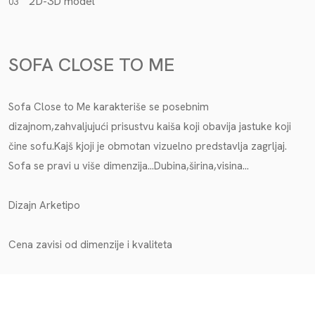
2D-3D model
03
SOFA CLOSE TO ME
Sofa Close to Me karakteriše se posebnim
dizajnom,zahvaljujući prisustvu kaiša koji obavija jastuke koji
čine sofu.Kajš kjoji je obmotan vizuelno predstavlja zagrljaj.
Sofa se pravi u više dimenzija…Dubina,širina,visina…
Dizajn Arketipo
Cena zavisi od dimenzije i kvaliteta