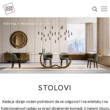
PRIJAVI SE
*Slanjem vaše imejl adrese, pristajete da primate naš bilten. Vaš
pristanak možete opozvati u bilo kom trenutku klikom na link za
odjavu u našem biltenu. Bilten se šalje u skladu sa našom
POČETNA
PROIZVODI
STOLOVI
Politikom privatnosti i radi oglašavanja proizvoda i usluga
kompanije Sofa Sofa.
STOLOVI
Kada je dizajn vođen potrebom da se odgovori i na estetsku i na
funkcionalnost rađaju se pravi dizajnerski komadi. U našem izboru