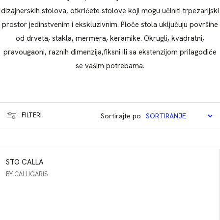
dizajnerskih stolova, otkrićete stolove koji mogu učiniti trpezarijski
prostor jedinstvenim i ekskluzivnim. Ploče stola uključuju površine
od drveta, stakla, mermera, keramike. Okrugli, kvadratni,
pravougaoni, raznih dimenzija,fiksni ili sa ekstenzijom prilagodiće
se vašim potrebama.
FILTERI
Sortirajte po
KATEGORIJE
STO CALLA
PROIZVODA
BY CALLIGARIS
Barazza
Sofe