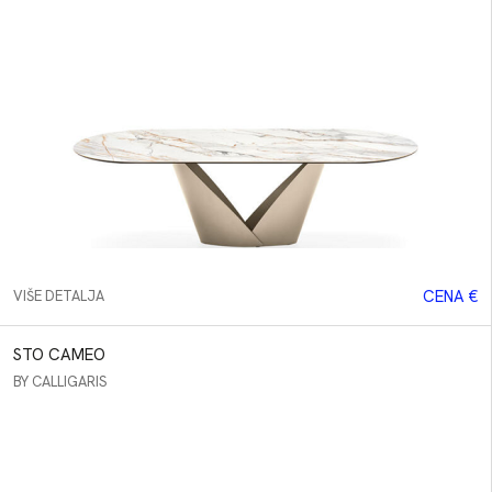
Sofa
Bed's
Fotelje
Klub
stolovi
Stolovi
Stolice
Barske
stolice
CENA €
VIŠE DETALJA
Kreveti
Ormani
STO CAMEO
BY CALLIGARIS
Rasveta
Tepisi
Komode
Ostalo