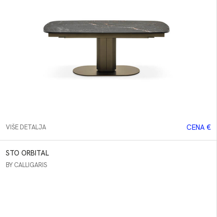
BREND
Calligaris
Arketipo
Cattelan
Connubia
Eforma
CENA €
VIŠE DETALJA
STO ORBITAL
BY CALLIGARIS